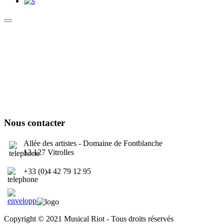
Culture Sound System
Sonic Street Technologies - Blog (UK)
La Carte Mondiale des Sound Systems
Le Forum Dubsounds
United For Jamaica Foundation
Nous contacter
Allée des artistes - Domaine de Fontblanche
13 127 Vitrolles
+33 (0)4 42 79 12 95
contact@musicalriot.org
Copyright © 2021 Musical Riot - Tous droits réservés