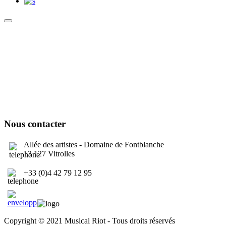
Culture Sound System
Sonic Street Technologies - Blog (UK)
La Carte Mondiale des Sound Systems
Le Forum Dubsounds
United For Jamaica Foundation
Nous contacter
Allée des artistes - Domaine de Fontblanche
13 127 Vitrolles
+33 (0)4 42 79 12 95
contact@musicalriot.org
Copyright © 2021 Musical Riot - Tous droits réservés