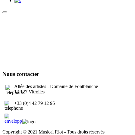
Culture Sound System
Sonic Street Technologies - Blog (UK)
La Carte Mondiale des Sound Systems
Le Forum Dubsounds
United For Jamaica Foundation
Nous contacter
Allée des artistes - Domaine de Fontblanche
13 127 Vitrolles
+33 (0)4 42 79 12 95
contact@musicalriot.org
Copyright © 2021 Musical Riot - Tous droits réservés