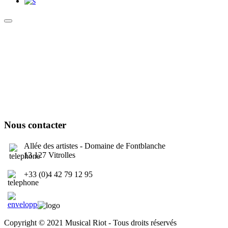
Culture Sound System
Sonic Street Technologies - Blog (UK)
La Carte Mondiale des Sound Systems
Le Forum Dubsounds
United For Jamaica Foundation
Nous contacter
Allée des artistes - Domaine de Fontblanche
13 127 Vitrolles
+33 (0)4 42 79 12 95
contact@musicalriot.org
Copyright © 2021 Musical Riot - Tous droits réservés