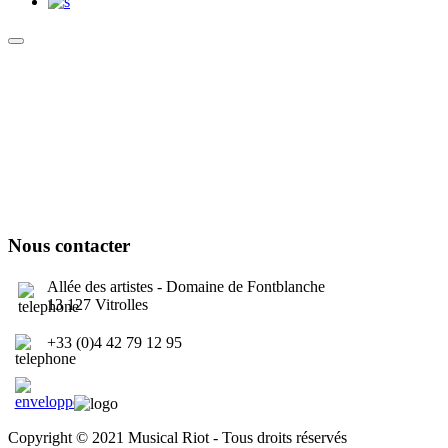
Culture Sound System
Sonic Street Technologies - Blog (UK)
La Carte Mondiale des Sound Systems
Le Forum Dubsounds
United For Jamaica Foundation
Nous contacter
Allée des artistes - Domaine de Fontblanche
13 127 Vitrolles
+33 (0)4 42 79 12 95
contact@musicalriot.org
Copyright © 2021 Musical Riot - Tous droits réservés