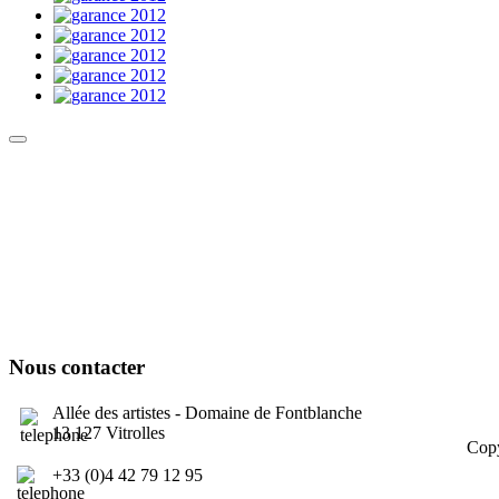
Culture Sound System
Sonic Street Technologies - Blog (UK)
La Carte Mondiale des Sound Systems
Le Forum Dubsounds
United For Jamaica Foundation
Nous contacter
Allée des artistes - Domaine de Fontblanche
13 127 Vitrolles
Copy
Ment
+33 (0)4 42 79 12 95