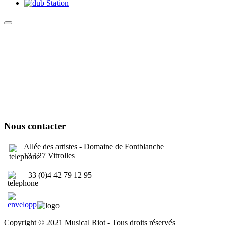
Culture Sound System
Sonic Street Technologies - Blog (UK)
La Carte Mondiale des Sound Systems
Le Forum Dubsounds
United For Jamaica Foundation
Nous contacter
Allée des artistes - Domaine de Fontblanche
13 127 Vitrolles
+33 (0)4 42 79 12 95
contact@musicalriot.org
Copyright © 2021 Musical Riot - Tous droits réservés