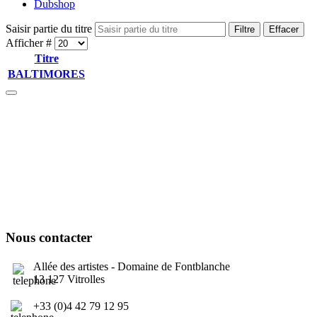
Dubshop
Saisir partie du titre
Filtre
Effacer
Afficher #
Titre
BALTIMORES
Culture Sound System
Sonic Street Technologies - Blog (UK)
La Carte Mondiale des Sound Systems
Le Forum Dubsounds
United For Jamaica Foundation
Nous contacter
Allée des artistes - Domaine de Fontblanche
13 127 Vitrolles
+33 (0)4 42 79 12 95